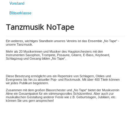
Vorstand
Bläserklasse
Tanzmusik NoTape
Ein weiteres, wichtiges Standbein unseres Vereins ist das Ensemble „No Tape“ -
unsere Tanzmusik.
Mehr als 20 Musikerinnen und Musiker des Hauptorchesters mit den
Instrumenten Saxophon, Trompete, Posaune, Gitarre, E-Bass, Keyboard,
Schlagzeug und Gesang bilden „No Tape“.
Diese Besetzung ermöglicht uns ein Repertoire von Schlagern, Oldies und
Evergreens bis hin zu aktueller Pop- und Rockmusik. Mit über 400 Titeln können
wir jedes Publikum begeistern.
Zusammen mit dem großen Blasorchester und „No Tape“ bietet der Musikverein
Alme ein Gesamtpaket für ein stimmungsvolles Schützenfest. Aber auch zur
musikalischen Gestaltung anderer Feste wie z.B. Geburtstagen, Jubiläen, etc.
können Sie uns gern ansprechen!