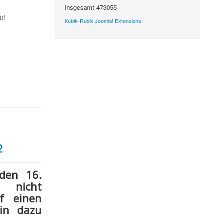
Insgesamt
473055
t!
Kubik-Rubik Joomla! Extensions
2
r den
16.
g
nicht
f einen
in dazu