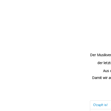
Der Musikvere
der letz
Aus 
Damit wir a
O'zapft is!