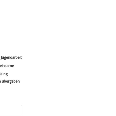
e Jugendarbeit
emeinsame
lung.
on übergeben