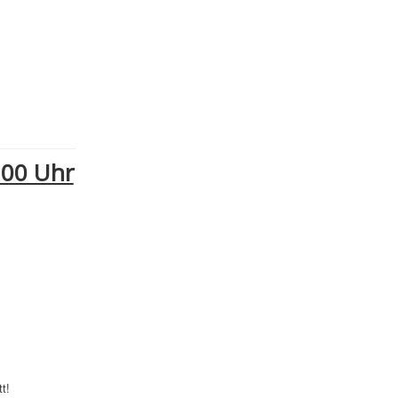
:00 Uhr
t!