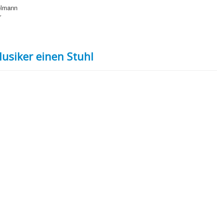
elmann
r
usiker einen Stuhl