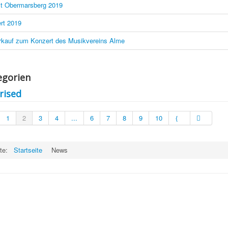
t Obermarsberg 2019
rt 2019
rkauf zum Konzert des Musikvereins Alme
egorien
rised
1
2
3
4
...
6
7
8
9
10
ite:
Startseite
News