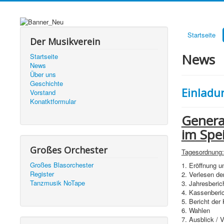
Startseite
Der Musikverein
News
Startseite
News
Über uns
Geschichte
Einladu
Vorstand
Konatktformular
Genera
im Spe
Großes Orchester
Tagesordnung:
Großes Blasorchester
1. Eröffnung 
Register
2. Verlesen d
Tanzmusik NoTape
3. Jahresberic
4. Kassenberi
5. Bericht der
6. Wahlen
7. Ausblick / 