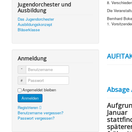
8. Verschiede
Jugendorchester und
Ausbildung
Die Veranstalt
Bernhard Bok
Das Jugendorchester
1. Vorsitzende
Ausbildungskonzept
Bläserklasse
AUF!TAK
Anmeldung
Benutzername
Passwort
Absage 
Angemeldet bleiben
Anmelden
Aufgru
Registrieren
Januar
Benutzername vergessen?
stattf
Passwort vergessen?
später